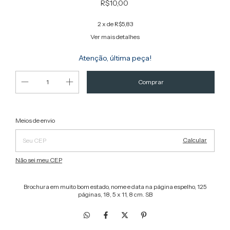
R$10,00
2
x de
R$5,83
Ver mais detalhes
Atenção, última peça!
Alterar CEP
Entregas para o CEP:
Meios de envio
Calcular
Não sei meu CEP
Brochura em muito bom estado, nome e data na página espelho, 125
páginas, 18, 5 x 11, 8 cm. SB