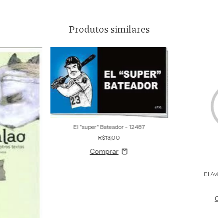
Produtos similares
El "super" Bateador - 12487
R$13,00
El Av