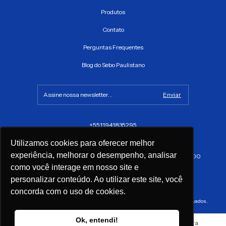
Produtos
Contato
Perguntas Frequentes
Blog do Sebo Paulistano
+5511941835295
sac@sebopaulistano.com.br
Utilizamos cookies para oferecer melhor
experiência, melhorar o desempenho, analisar
Av. São João, 1317 - Santa Ifigênia, São Paulo - SP, CEP 01035-100
como você interage em nosso site e
personalizar conteúdo. Ao utilizar este site, você
concorda com o uso de cookies.
Copyright Sebo Paulistano - 22315053000134 - 2026. Todos os direitos reservados.
Ok, entendi!
Ao navegar por este site
você aceita o uso de cookies
para