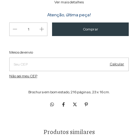
Ver mais detalhes
Atenção, última peça!
Alterar CEP
Entregas para o CEP:
Meios de envio
Calcular
Não sei meu CEP
Brochura em bom estado, 216 páginas, 23 x 16 cm.
Produtos similares