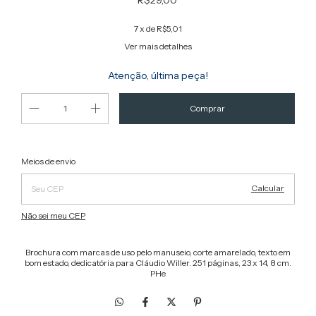
R$29,00
7
x de
R$5,01
Ver mais detalhes
Atenção, última peça!
Alterar CEP
Entregas para o CEP:
Meios de envio
Calcular
Não sei meu CEP
Brochura com marcas de uso pelo manuseio, corte amarelado, texto em
bom estado, dedicatória para Cláudio Willer. 251 páginas, 23 x 14, 8 cm.
PHe