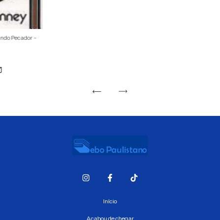
undo Pecador -
Início
Acabou de chegar