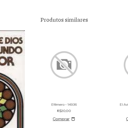
Produtos similares
Efêmero - 14936
El Av
R$20,00