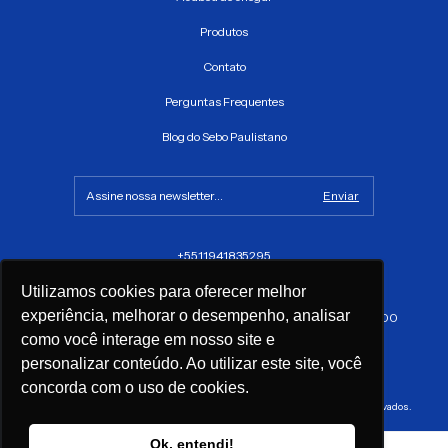
Produtos
Contato
Perguntas Frequentes
Blog do Sebo Paulistano
+5511941835295
sac@sebopaulistano.com.br
Utilizamos cookies para oferecer melhor
experiência, melhorar o desempenho, analisar
Av. São João, 1317 - Santa Ifigênia, São Paulo - SP, CEP 01035-100
como você interage em nosso site e
personalizar conteúdo. Ao utilizar este site, você
concorda com o uso de cookies.
Copyright Sebo Paulistano - 22315053000134 - 2026. Todos os direitos reservados.
Ok, entendi!